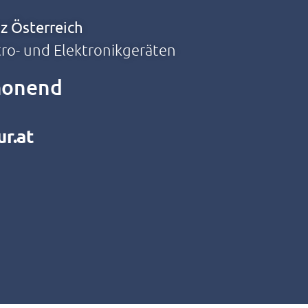
z Österreich
tro- und Elektronikgeräten
chonend
r.at