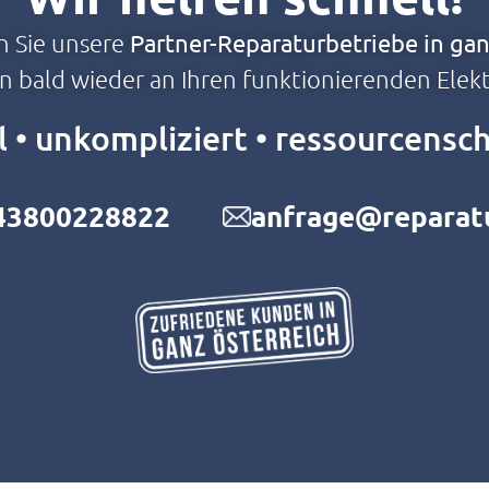
n Sie unsere
Partner-Reparaturbetriebe in gan
on bald wieder an Ihren funktionierenden Elek
l • unkompliziert • ressourcens
43800228822
anfrage@reparatu