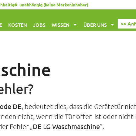
chhaltig
unabhängig (keine Markeninhaber)
>> An
E
KOSTEN
JOBS
WISSEN
ÜBER UNS
schine
ehler?
code DE
, bedeutet dies, dass die Gerätetür nich
den nicht, wenn die Tür offen ist oder nicht r
der Fehler „
DE LG Waschmaschine
“.