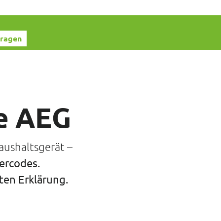
fragen
e AEG
aushaltsgerät –
lercodes.
rten Erklärung.