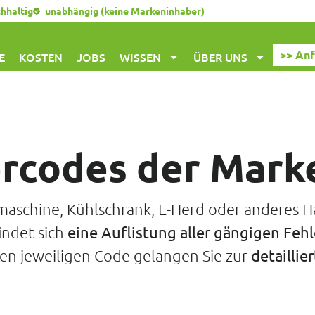
chhaltig
unabhängig (keine Markeninhaber)
>> An
E
KOSTEN
JOBS
WISSEN
ÜBER UNS
ercodes der Mark
aschine, Kühlschrank, E-Herd oder anderes H
indet sich
eine Auflistung aller gängigen Feh
 den jeweiligen Code gelangen Sie zur
detaillie