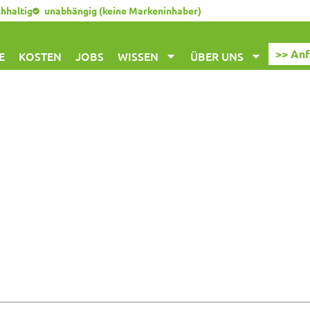
chhaltig
unabhängig (keine Markeninhaber)
>> An
E
KOSTEN
JOBS
WISSEN
ÜBER UNS