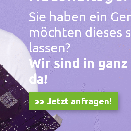
Sie haben ein Ger
möchten dieses s
lassen?
Wir sind in ganz
da!
>> Jetzt anfragen!