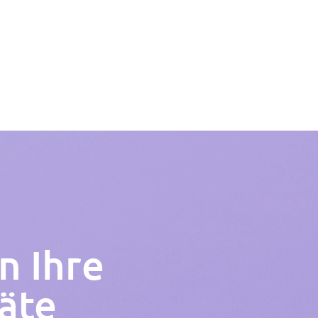
n Ihre
äte