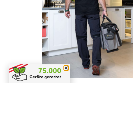
75.000
Geräte gerettet
Reparaturservice
buchen
anstatt wegwerfen
Ganz gleich, ob es sich um ein
defektes Display, Probleme mit
der Hintergrundbeleuchtung